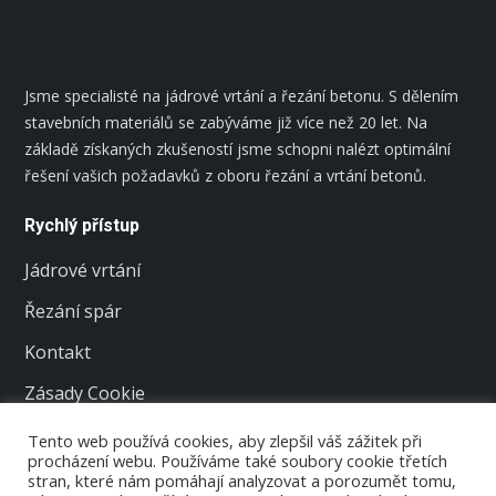
Jsme specialisté na jádrové vrtání a řezání betonu. S dělením
stavebních materiálů se zabýváme již více než 20 let. Na
základě získaných zkušeností jsme schopni nalézt optimální
řešení vašich požadavků z oboru řezání a vrtání betonů.
Rychlý přístup
Jádrové vrtání
Řezání spár
Kontakt
Zásady Cookie
Řezání stěn v panelových domech
Tento web používá cookies, aby zlepšil váš zážitek při
procházení webu. Používáme také soubory cookie třetích
Kontakt
stran, které nám pomáhají analyzovat a porozumět tomu,